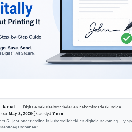
 Jamal
|
Digitale sekuriteitsontleder en nakomingsdeskundige
teer:
May 2, 2026
Leestyd:
7 min
t 5+ jaar ondervinding in kuberveiligheid en digitale nakoming. Hy spes
kumenttoegangbeheer.