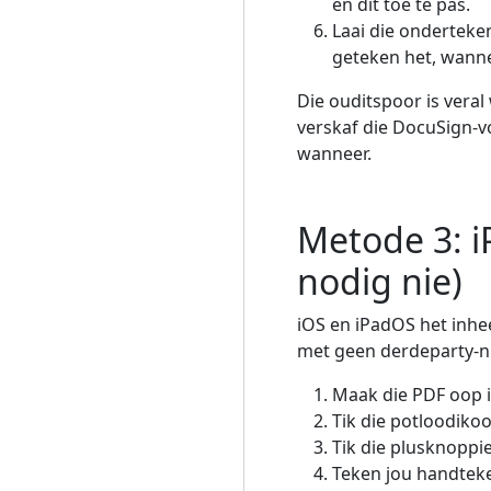
en dit toe te pas.
Laai die onderteken
geteken het, wanne
Die ouditspoor is vera
verskaf die DocuSign-v
wanneer.
Metode 3: i
nodig nie)
iOS en iPadOS het inhe
met geen derdeparty-nu
Maak die PDF oop in
Tik die potloodiko
Tik die plusknoppi
Teken jou handteken