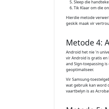
Sleep die handteke
Tik Klaar om die o
Hierdie metode verwerk 
geskik maak vir vertrou
Metode 4: A
Android het nie 'n un
vir Android is gratis e
and Sign-toepassing is 
geoptimaliseer.
Vir Samsung-toestelge
wat gebruik kan word o
vaartbelyn is as Acroba