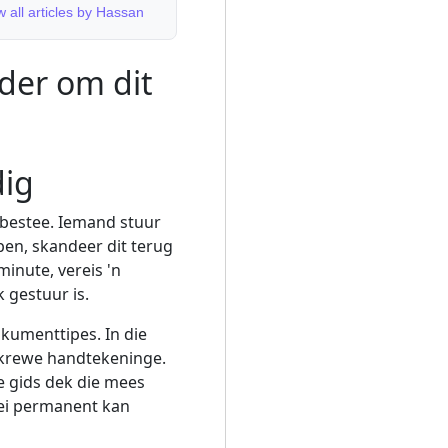
w all articles by Hassan
der om dit
dig
bestee. Iemand stuur
pen, skandeer dit terug
minute, vereis 'n
 gestuur is.
kumenttipes. In die
skrewe handtekeninge.
ie gids dek die mees
oei permanent kan