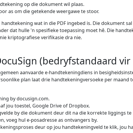
andtekening op die dokument wil plaas.
oor as om die getekende weergawe te stoor.
se handtekening wat in die PDF ingebed is. Die dokument 
der dat hulle 'n spesifieke toepassing moet hê. Die handte
ie kriptografiese verifikasie dra nie.
ocuSign (bedryfstandaard vir 
lgemeen aanvaarde e-handtekeningdiens in besigheidsinstell
rsoonlike plan laat drie handtekeningversoeke per maand to
ening by docusign.com.
af jou toestel, Google Drive of Dropbox.
elde by die dokument deur dit na die korrekte liggings te 
n, voeg hul e-posadresse as ontvangers by.
ekeningsproses deur op jou handtekeningveld te klik, jou ha