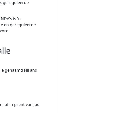
e, gereguleerde
NDA's is 'n
ke en gereguleerde
 word.
lle
ie genaamd Fill and
n, of 'n prent van jou