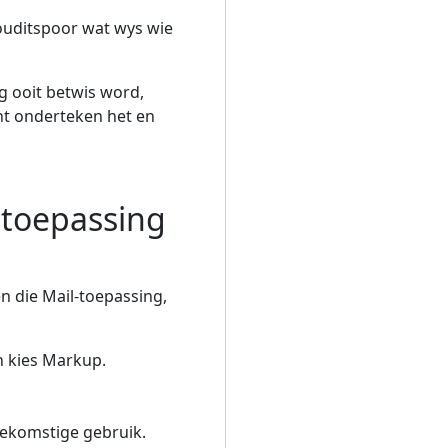
n ouditspoor wat wys wie
g ooit betwis word,
nt onderteken het en
 toepassing
n die Mail-toepassing,
n kies Markup.
toekomstige gebruik.