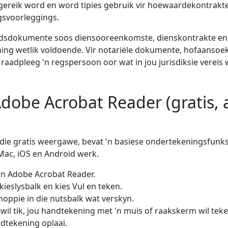
tgereik word en word tipies gebruik vir hoëwaardekontrakt
svoorleggings.
idsdokumente soos diensooreenkomste, dienskontrakte en 
ing wetlik voldoende. Vir notariële dokumente, hofaansoe
 raadpleeg 'n regspersoon oor wat in jou jurisdiksie vereis
dobe Acrobat Reader (gratis, a
die gratis weergawe, bevat 'n basiese ondertekeningsfunks
Mac, iOS en Android werk.
in Adobe Acrobat Reader.
 kieslysbalk en kies Vul en teken.
noppie in die nutsbalk wat verskyn.
 wil tik, jou handtekening met 'n muis of raakskerm wil teke
tekening oplaai.