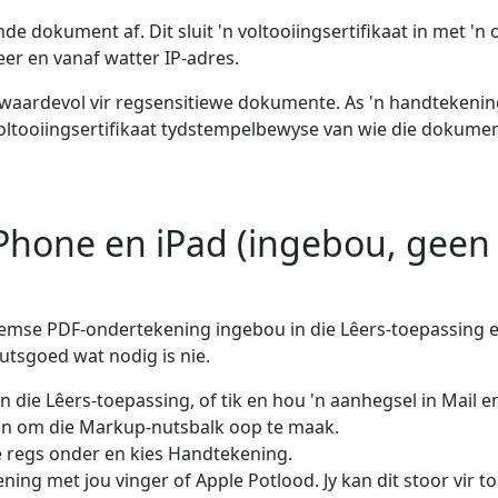
de dokument af. Dit sluit 'n voltooiingsertifikaat in met '
er en vanaf watter IP-adres.
l waardevol vir regsensitiewe dokumente. As 'n handtekenin
oltooiingsertifikaat tydstempelbewyse van wie die dokume
Phone en iPad (ingebou, geen
emse PDF-ondertekening ingebou in die Lêers-toepassing e
tsgoed wat nodig is nie.
 die Lêers-toepassing, of tik en hou 'n aanhegsel in Mail e
on om die Markup-nutsbalk oop te maak.
e regs onder en kies Handtekening.
ing met jou vinger of Apple Potlood. Jy kan dit stoor vir 