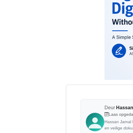
Deur
Hassan
Laas opgeda
Hassan Jamal he
en veilige do