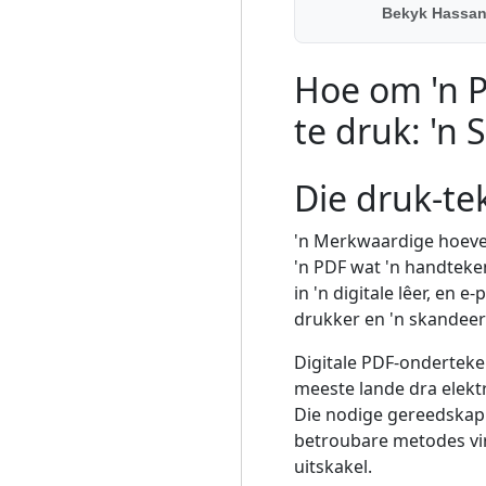
Bekyk Hassan 
Hoe om 'n P
te druk: 'n 
Die druk-te
'n Merkwaardige hoeve
'n PDF wat 'n handteken
in 'n digitale lêer, en 
drukker en 'n skandeerd
Digitale PDF-onderteke
meeste lande dra elek
Die nodige gereedskap i
betroubare metodes vir
uitskakel.