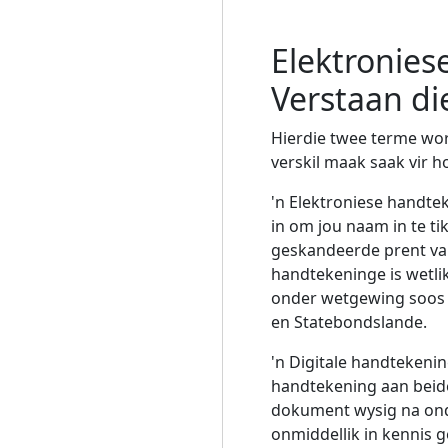
Elektronies
Verstaan ​​​​d
Hierdie twee terme word
verskil maak saak vir 
'n Elektroniese handtek
in om jou naam in te ti
geskandeerde prent va
handtekeninge is wetli
onder wetgewing soos d
en Statebondslande.
'n Digitale handtekenin
handtekening aan beide
dokument wysig na onde
onmiddellik in kennis g