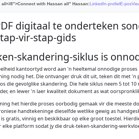
all</8">Connect with Hassan all" Hassan:
LinkedIn-profiel
E-pos
Vie
DF digitaal te onderteken son
Stap-vir-stap-gids
ken-skandering-siklus is onno
elheid kantoortyd word aan 'n heeltemal onnodige proses 
ing nodig het. Die ontvanger druk dit uit, teken dit met 'n 
e-pos die gevolglike skandering. Die hele siklus neem 5 tot 10 
er, en lewer 'n laer kwaliteit dokument as wat oorspronklik
ning het hierdie proses oorbodig gemaak vir die meeste do
troniese handtekeninge dieselfde wetlike gewig as handge
s gratis, vinnig en beskikbaar op elke groot toestel. Hierd
 elke platform sodat jy die druk-teken-skandering-werkvl