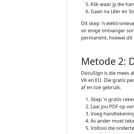
Klik waar jy die h
Gaan na Lêer en St
Dit skep 'n elektronie
vir enige ontvanger son
permanent, hoewel dit n
Metode 2: D
DocuSign is die mees a
VK en EU. Die gratis pe
af en toe gebruik.
Skep 'n gratis rek
Laai jou PDF op van
Voeg handtekeningv
As ander moet teke
Voltooi die ondert