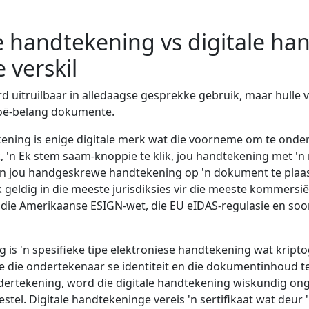
e handtekening vs digitale ha
ie verskil
 uitruilbaar in alledaagse gesprekke gebruik, maar hulle ve
hoë-belang dokumente.
ening is enige digitale merk wat die voorneme om te ondert
k, 'n Ek stem saam-knoppie te klik, jou handtekening met 'n 
n jou handgeskrewe handtekening op 'n dokument te plaas
k geldig in die meeste jurisdiksies vir die meeste kommers
ie Amerikaanse ESIGN-wet, die EU eIDAS-regulasie en soor
g is 'n spesifieke tipe elektroniese handtekening wat kript
 die ondertekenaar se identiteit en die dokumentinhoud te
rtekening, word die digitale handtekening wiskundig ong
estel. Digitale handtekeninge vereis 'n sertifikaat wat deur