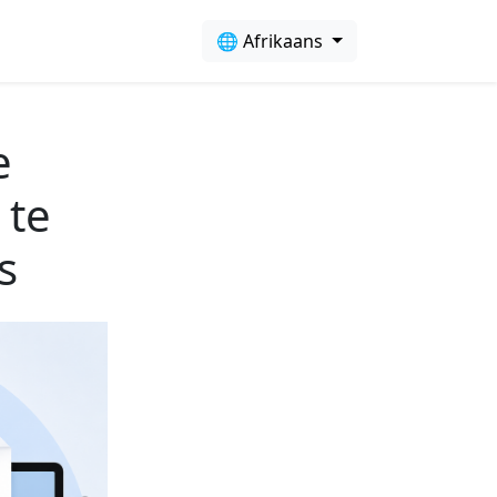
🌐 Afrikaans
e
 te
s