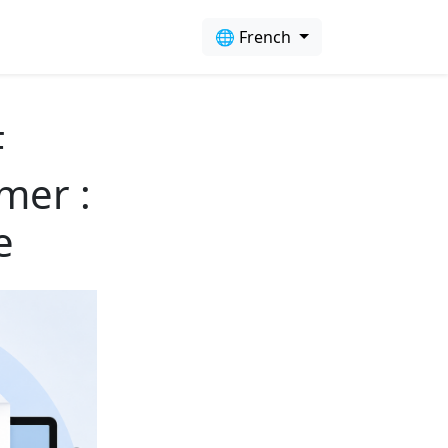
🌐 French
F
mer :
e