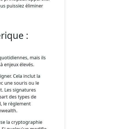
us puissiez éliminer
rique :
uotidiennes, mais ils
à enjeux élevés.
ner. Cela inclut la
ec une souris ou le
. Les signatures
part des types de
, le règlement
nwealth.
ise la cryptographie
t. Si quelqu'un modifie