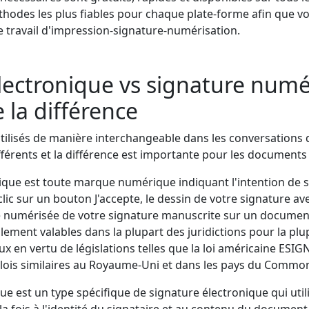
hodes les plus fiables pour chaque plate-forme afin que vo
de travail d'impression-signature-numérisation.
lectronique vs signature numé
la différence
ilisés de manière interchangeable dans les conversations q
érents et la différence est importante pour les documents 
que est toute marque numérique indiquant l'intention de sig
clic sur un bouton J'accepte, le dessin de votre signature av
 numérisée de votre signature manuscrite sur un document
lement valables dans la plupart des juridictions pour la plu
en vertu de législations telles que la loi américaine ESIGN
lois similaires au Royaume-Uni et dans les pays du Commo
 est un type spécifique de signature électronique qui util
 la fois à l'identité du signataire et au contenu du documen